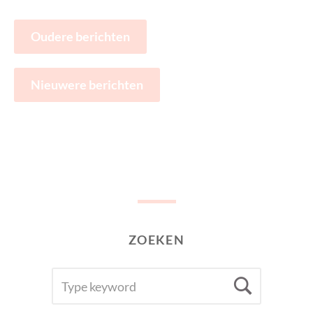
Berichtennavigatie
Oudere berichten
Nieuwere berichten
ZOEKEN
SEARCH
Searc
FOR: