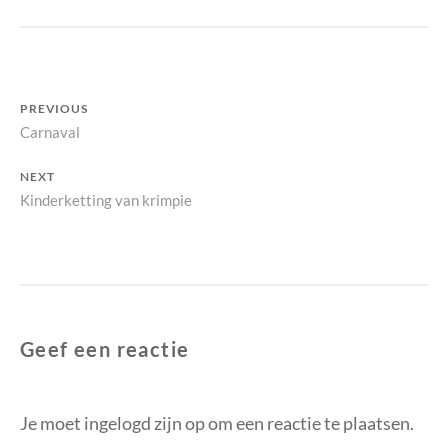
Bericht
PREVIOUS
Previous
Carnaval
navigatie
post:
NEXT
Next
Kinderketting van krimpie
post:
Geef een reactie
Je moet
ingelogd zijn op
om een reactie te plaatsen.